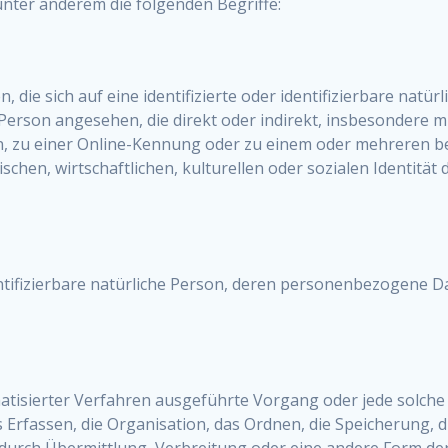
nter anderem die folgenden Begriffe:
die sich auf eine identifizierte oder identifizierbare natü
he Person angesehen, die direkt oder indirekt, insbesonder
, zu einer Online-Kennung oder zu einem oder mehreren b
chen, wirtschaftlichen, kulturellen oder sozialen Identität di
dentifizierbare natürliche Person, deren personenbezogene 
omatisierter Verfahren ausgeführte Vorgang oder jede sol
rfassen, die Organisation, das Ordnen, die Speicherung, 
urch Übermittlung, Verbreitung oder eine andere Form der 