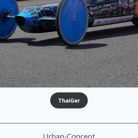
ThaiGer
Urban-Concept