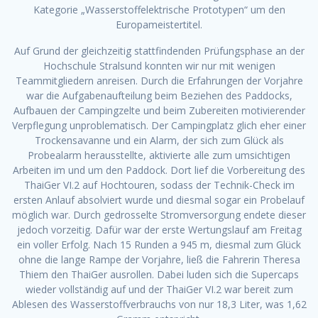
Kategorie „Wasserstoffelektrische Prototypen“ um den
Europameistertitel.
Auf Grund der gleichzeitig stattfindenden Prüfungsphase an der
Hochschule Stralsund konnten wir nur mit wenigen
Teammitgliedern anreisen. Durch die Erfahrungen der Vorjahre
war die Aufgabenaufteilung beim Beziehen des Paddocks,
Aufbauen der Campingzelte und beim Zubereiten motivierender
Verpflegung unproblematisch. Der Campingplatz glich eher einer
Trockensavanne und ein Alarm, der sich zum Glück als
Probealarm herausstellte, aktivierte alle zum umsichtigen
Arbeiten im und um den Paddock. Dort lief die Vorbereitung des
ThaiGer VI.2 auf Hochtouren, sodass der Technik-Check im
ersten Anlauf absolviert wurde und diesmal sogar ein Probelauf
möglich war. Durch gedrosselte Stromversorgung endete dieser
jedoch vorzeitig. Dafür war der erste Wertungslauf am Freitag
ein voller Erfolg. Nach 15 Runden a 945 m, diesmal zum Glück
ohne die lange Rampe der Vorjahre, ließ die Fahrerin Theresa
Thiem den ThaiGer ausrollen. Dabei luden sich die Supercaps
wieder vollständig auf und der ThaiGer VI.2 war bereit zum
Ablesen des Wasserstoffverbrauchs von nur 18,3 Liter, was 1,62